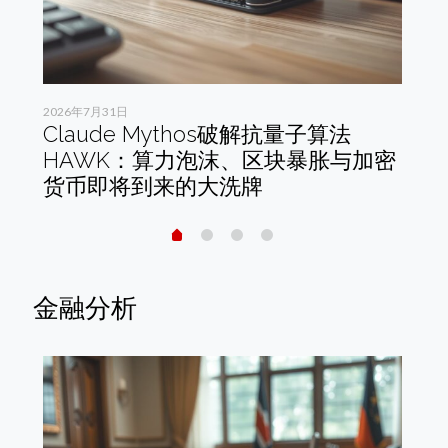
2026年7月31日
202
Claude Mythos破解抗量子算法
C
是
HAWK：算力泡沫、区块暴胀与加密
披
货币即将到来的大洗牌
构
金融分析