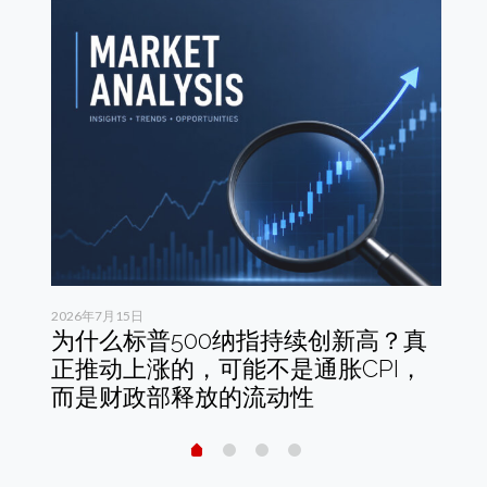
2026年7月15日
20
依
为什么标普500纳指持续创新高？真
白
正推动上涨的，可能不是通胀CPI，
年
而是财政部释放的流动性
特