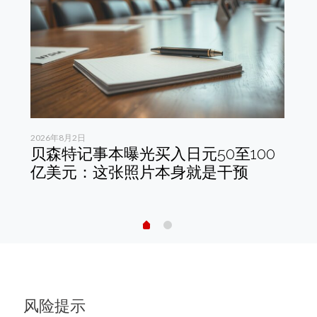
2026年8月2日
202
贝森特记事本曝光买入日元50至100
中
是
亿美元：这张照片本身就是干预
A
开
风险提示