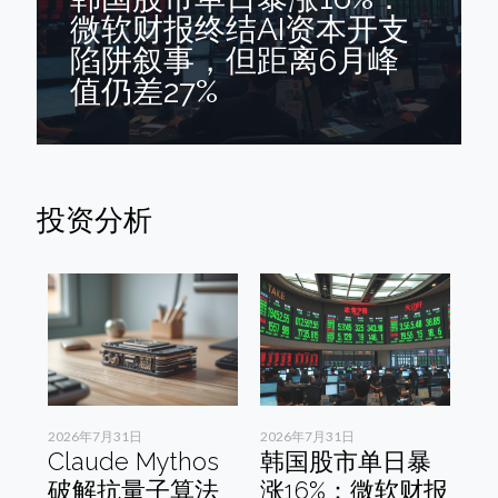
微软财报终结AI资本开支
陷阱叙事，但距离6月峰
值仍差27%
投资分析
2026年7月31日
2026年7月31日
20
达
Claude Mythos
韩国股市单日暴
美
第
破解抗量子算法
涨16%：微软财报
价