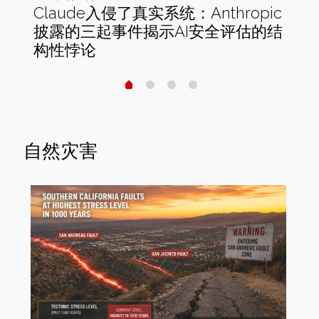
财务
Claude入侵了真实系统：Anthropic
木
阱
披露的三起事件揭示AI安全评估的结
实
构性悖论
离
自然灾害