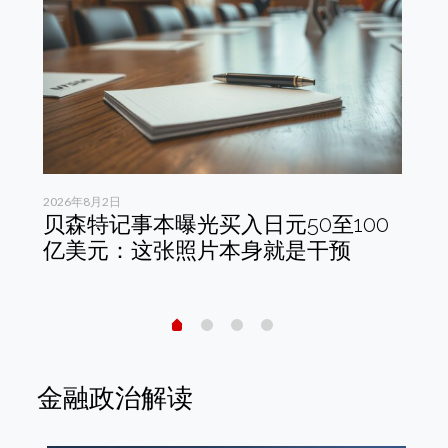
2026年8月2日
202
恢
贝森特记事本曝光买入日元50至100
韩
亿美元：这张照片本身就是干预
结
峰
金融政治解读