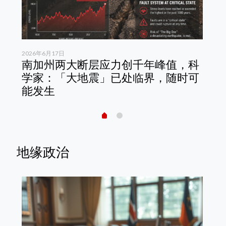
2026年6月17日
202
测
南加州两大断层应力创千年峰值，科
哥
步
学家：「大地震」已处临界，随时可
史
能发生
席
地缘政治