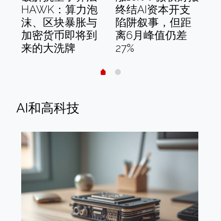
正
HAWK：算力泡
终结AI资本开支
跌
定
沫、区块暴胀与
陷阱叙事，但距
七
加密货币即将到
离6月峰值仍差
的
来的大洗牌
27%
AI和高科技