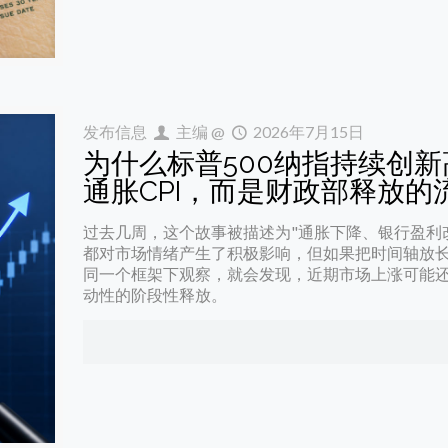
发布信息
主编
@
2026年7月15日
为什么标普500纳指持续创
通胀CPI，而是财政部释放的
过去几周，这个故事被描述为"通胀下降、银行盈利
都对市场情绪产生了积极影响，但如果把时间轴放
同一个框架下观察，就会发现，近期市场上涨可能
动性的阶段性释放。