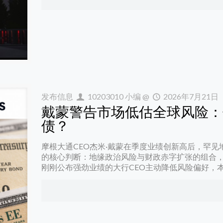
发布信息
10203010 小编
@
2026年7月21日
戴蒙警告市场低估全球风险：
债？
摩根大通CEO杰米·戴蒙在季度业绩创新高后，罕
的核心判断：地缘政治风险与财政赤字扩张的组合
刚刚公布强劲业绩的大行CEO主动降低风险偏好，