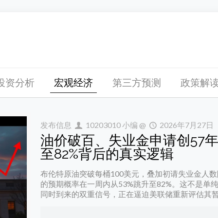
投资分析
宏观经济
第三方预测
政策解
发布信息
10203010 小编
@
2026年7月27日
油价破百、失业金申请创57
至82%背后的真实逻辑
布伦特原油突破每桶100美元，叠加初请失业金人数降
的预期概率在一周内从53%跳升至82%。这不是
同时到来的双重信号，正在逼迫美联储重新评估其