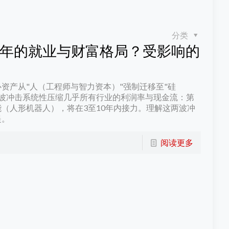
分类
10年的就业与财富格局？受影响的
资产从"人（工程师与智力资本）"强制迁移至"硅
两波冲击系统性压缩几乎所有行业的利润率与现金流：第
能（人形机器人），将在3至10年内接力。理解这两波冲
提。
阅读更多