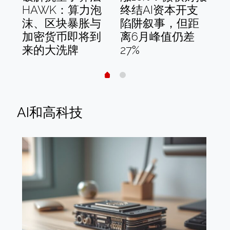
正
HAWK：算力泡
终结AI资本开支
跌
定
沫、区块暴胀与
陷阱叙事，但距
七
加密货币即将到
离6月峰值仍差
的
来的大洗牌
27%
AI和高科技