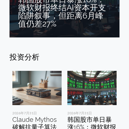
微软财报终结AI资本开支
陷阱叙事，但距离6月峰
值仍差27%
投资分析
2026年7月31日
2026年7月31日
20
达
Claude Mythos
韩国股市单日暴
美
第
破解抗量子算法
涨16%：微软财报
价