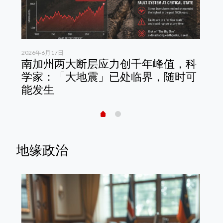
2026年6月17日
202
测
南加州两大断层应力创千年峰值，科
哥
步
学家：「大地震」已处临界，随时可
史
能发生
席
地缘政治