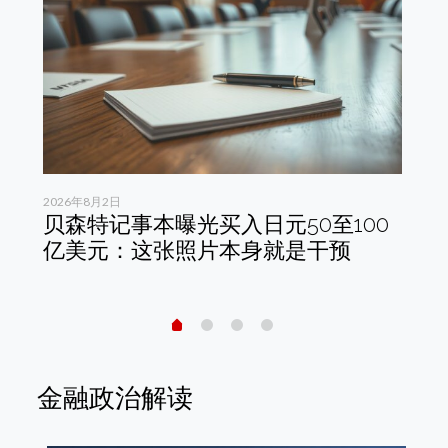
2026年8月2日
202
恢
贝森特记事本曝光买入日元50至100
韩
亿美元：这张照片本身就是干预
结
峰
金融政治解读