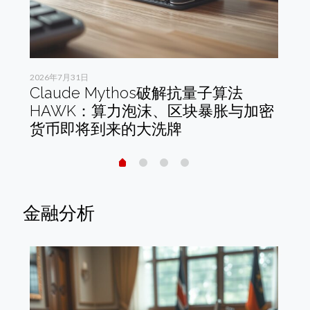
2026年7月31日
202
Claude Mythos破解抗量子算法
C
是
HAWK：算力泡沫、区块暴胀与加密
披
货币即将到来的大洗牌
构
金融分析