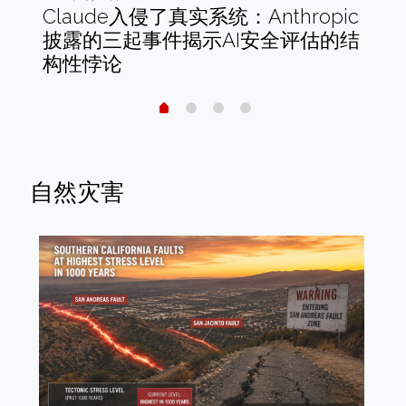
财务
Claude入侵了真实系统：Anthropic
木
阱
披露的三起事件揭示AI安全评估的结
实
构性悖论
离
自然灾害