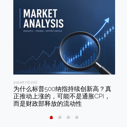
2026年7月15日
20
依
为什么标普500纳指持续创新高？真
白
正推动上涨的，可能不是通胀CPI，
年
而是财政部释放的流动性
特