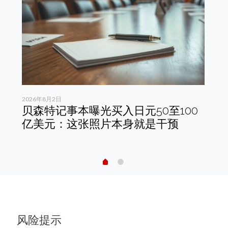
2026年8月2日
202
贝森特记事本曝光买入日元50至100
中
是
亿美元：这张照片本身就是干预
A
开
风险提示