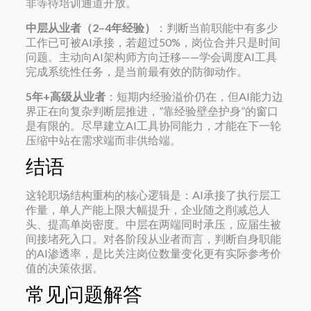
非等待培训通道开放。
中层从业者（2–4年经验）
：判断当前职能中有多少
工作已可被AI承接，若超过50%，岗位合并只是时间
问题。主动向AI架构师方向迁移——学会调度AI工具
完成系统性任务，是当前最有效的防御动作。
5年+高级从业者
：短期内经验溢价仍在，但AI能力边
界正在向复杂判断层推进，”靠经验壁垒护身”的窗口
是有限的。尽早建立AI工具协同能力，才能在下一轮
压缩中站在需求端而非供给端。
结语
这轮职场结构重构的核心逻辑是：AI承接了执行层工
作量，单人产能上限大幅提升，企业随之削减总人
头、提高单岗密度。中层在两端同时承压，应届生被
间接堵死入口。对各阶段从业者而言，判断自身职能
的AI渗透率，是比关注岗位数量变化更有实际参考价
值的决策依据。
常见问题解答