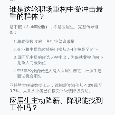
谁是这轮职场重构中受冲击最
重的群体？
是
中层（2–4年经验）
，不是应届生。完整传导链
条：
总岗位数收缩，各行业普遍减量
企业将中层岗位经验门槛从2–4年拉高至5年+
原匹配中层的候选人被排出，为保就业被迫向下
竞争入门级岗位
带5年经验的候选人涌入应届生赛道，应届生连
面试机会消失
亚特兰大联储数据印证：跳槽薪资溢价从
4.3%
降至
3.7%
，大量从业者已在接受平级或降级流动。
应届生主动降薪、降职能找到
工作吗？