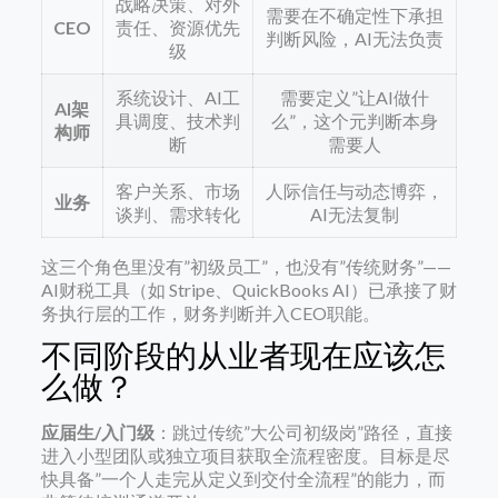
战略决策、对外
需要在不确定性下承担
CEO
责任、资源优先
判断风险，AI无法负责
级
系统设计、AI工
需要定义”让AI做什
AI架
具调度、技术判
么”，这个元判断本身
构师
断
需要人
客户关系、市场
人际信任与动态博弈，
业务
谈判、需求转化
AI无法复制
这三个角色里没有”初级员工”，也没有”传统财务”——
AI财税工具（如 Stripe、QuickBooks AI）已承接了财
务执行层的工作，财务判断并入CEO职能。
不同阶段的从业者现在应该怎
么做？
应届生/入门级
：跳过传统”大公司初级岗”路径，直接
进入小型团队或独立项目获取全流程密度。目标是尽
快具备”一个人走完从定义到交付全流程”的能力，而