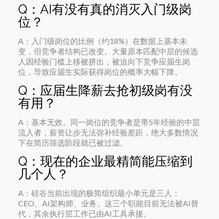
Q：AI有没有真的消灭入门级岗
位？
A：入门级岗位的比例（约18%）在数据上基本未
变，但竞争者结构已改变。大量原本匹配中层的候选
人因经验门槛上移被挤出，被迫向下竞争应届生岗
位，导致应届生实际获得岗位的概率大幅下降。
Q：应届生降薪去抢初级岗有没
有用？
A：基本无效。同一岗位的竞争者是带5年经验的中层
流入者，薪资让步无法弥补经验差距，绝大多数情况
下在简历筛选阶段就已被过滤。
Q：现在的企业最精简能压缩到
几个人？
A：硅谷当前出现的极简组织最小单元是三人：
CEO、AI架构师、业务。这三个职能目前无法被AI替
代，其余执行层工作已由AI工具承接。