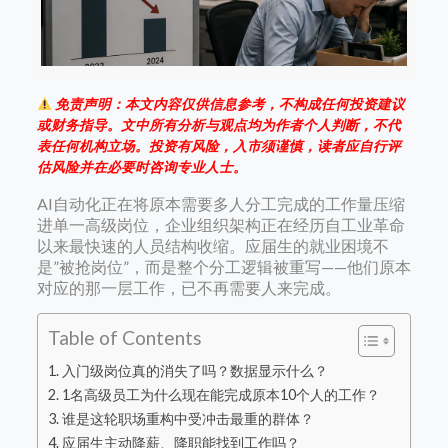
免责声明：本文内容仅供信息参考，不构成任何投资建议
或财务指导。文中所有分析与观点均为作者个人判断，不代
表任何机构立场。投资有风险，入市须谨慎，读者应自行评
估风险并在必要时咨询专业人士。
AI自动化正在将原本需要多人分工完成的工作量压缩
进单一高级岗位，企业组织架构正在经历自工业革命
以来最快速的人员结构收缩。应届生的就业困境不
是”被抢岗位”，而是整个分工逻辑被重写——他们原本
对应的那一层工作，已不再需要人来完成。
Table of Contents
入门级岗位真的消失了吗？数据显示什么？
1名高级员工为什么现在能完成原本10个人的工作？
谁是这轮职场重构中受冲击最重的群体？
应届生主动降薪、降职能找到工作吗？