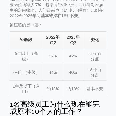
级岗位均减少
7%
，包括高管和中层，并非针对应届
生的定向收缩。入门级岗位（1年以下经验）比例在
2022至2025年间
基本维持在18%不变
。
被压缩的是中层：
2022年
2025年
经验段
变化
Q2
Q2
5年以上（高
+5 个百
37%
42%
级）
分点
−6 个百
2–4年（中级）
46%
40%
分点
1年及以下（入
约18%
约18%
基本不变
门）
1名高级员工为什么现在能完
成原本10个人的工作？