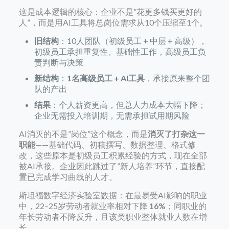
这是成本逻辑的核心：企业不是”花更多钱买更好的
人”，而是用AI工具将总岗位需求从10个压缩至1个。
旧结构
：10人团队（初级员工 + 中层 + 高级），
初级员工承担重复性、基础性工作，高级员工负
责判断与决策
新结构
：
1名高级员工 + AI工具
，承接原来整个团
队的产出
结果
：个人薪资更高，但总人力成本大幅下降；
企业无需投入培训期，无需承担试用期风险
AI消灭的不是”岗位”这个概念，而是
消灭了打杂这一
职能
——基础代码、初稿撰写、数据整理、格式修
改，这些原本是初级员工积累经验的方式，现在全部
被AI承接。企业因此跳过了”新人培养”环节，直接配
置已完成学习曲线的人才。
斯坦福数字经济实验室数据：在最易受AI影响的职业
中，22–25岁劳动者就业率相对下降
16%
；同职业的
年长劳动者不降反升，且该类职业整体就业人数在增
长。