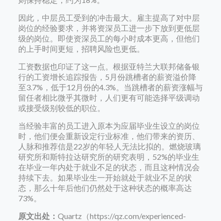
因此，中层员工受到的冲击最大。雇主提高了对中层
岗位的经验要求，并将资深员工进一步下放到更低层
级的岗位。即使资深员工的每小时成本更高，但他们
的上手时间更短，招聘风险也更低。
工资数据也印证了这一点。根据亚特兰大联邦储备银
行的工资增长追踪报告，5月份跳槽者的薪资溢价降
至3.7%，低于12月份的4.3%。当跳槽者的薪资涨幅与
留任者相比微乎其微时，人们更有可能选择平级调动
或接受级别较低的职位。
当经验丰富的员工进入原本为应届毕业生设立的岗位
时，他们便会重新设定行业标准，他们带来的资历、
人脉和推荐信是22岁的年轻人无法比拟的。燃烧玻璃
研究所和斯特拉达研究所的研究表明，52%的毕业生
在毕业一年内处于就业不足的状态，而且这种情况会
持续下去。如果毕业生一开始就处于就业不足的状
态，那么十年后他们仍然处于这种状态的概率高达
73%。
原文出处：
Quartz（https://qz.com/experienced-