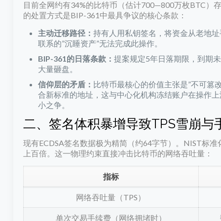
目前全网约有34%的比特币（估计700—800万枚BT
的处置方式是BIP-361中最具争议的核心条款：
主动迁移路径：
持有人用私钥签名，将资金从老地址手
联系的”沉睡资产”无法完成此操作。
BIP-361的日落条款：
提案规定5年日落期限，到期
大量砸盘。
信仰层的矛盾：
比特币最核心的价值主张是”不可篡
合新标准的地址，这与中心化机构冻结账户在操作上
小之争。
二、签名体积暴增导致TPS雪崩与
现有ECDSA签名数据极为精简（约64字节）。NIST
上百倍。这一物理约束直接冲击比特币的网络吞吐量：
指标
网络吞吐量（TPS）
单次交易手续费（网络拥堵时）