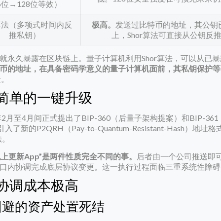
56位→128位等效）
r算法（多项式时间内反
极高。
发送过比特币的地址，其公钥
推私钥）
上，Shor算法可直接从公钥反
就永久暴露在区块链上。量子计算机利用Shor算法，可以从已
币的地址，在具备密码学意义的量子计算机面前，其私钥保护等
险。
简单的一键升级
至4月间正式提出了BIP-360（后量子架构提案）和BIP-36
P2QRH（Pay-to-Quantum-Resistant-Hash）地
法。
上更新App”是两件性质完全不同的事。
后者由一个公司推送即
口内协调完成底层协议变更。这一执行过程面临三重系统性障碍
协调成本极高
回避的资产处置死结