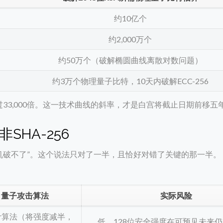
约10亿个
约2,000万个
约50万个（破解椭圆曲线离散对数问题）
约3万个物理量子比特，10天内破解ECC-256
过33,000倍。这一技术曲线的斜率，才是白宫将截止日期前移五
SHA-256
算机破不了”。这个说法只对了一半，且恰好对错了关键的那一半。
量子攻击算法
实际风险
ver算法（将强度减半，
低。128位安全强度在可预见未来