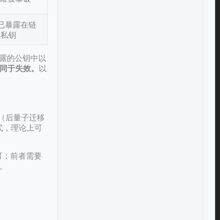
已暴露在链
推私钥
暴露的公钥中以
同于失效。
以
1（后量子迁移
址格式，理论上可
可；前者需要
。