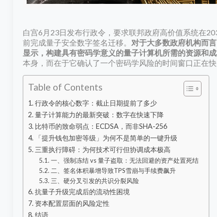
白宫6月23日发布行政令，要求联邦政府高价值系统在2030
前完成量子安全数字签名迁移。
对于大多数政府机构而言
显示，构建具有密码学意义的量子计算机所需的资源和成
本身，而在于它确认了一个密码学风险的时间窗口正在快
Table of Contents
行政令的核心数字：截止日期提前了多少
量子计算能力的最新突破：数字在快速下降
比特币的致命弱点：ECDSA，而非SHA-256
「提升钱包加密等级」为何不是简单的一键升级
三重执行障碍：为何技术可行但协调成本极高
一、强制冻结 vs 量子盗取：无法回避的资产处置死结
二、签名体积暴增导致TPS雪崩与手续费飙升
三、硬分叉引发的共识分裂风险
抗量子升级完成后的流动性困境
资本配置层面的风险定性
结语