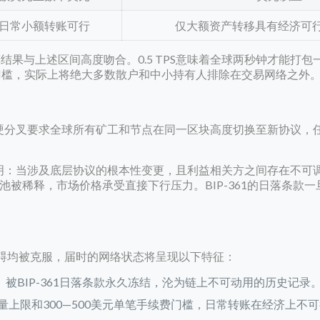
日常小额转账可行
仅大额资产转移具有经济可
研究员的估算结果与上述区间高度吻合。0.5 TPS意味着全球两秒钟才能打
的门槛，实际上将绝大多数散户和中小持有人排除在交易网络之外
成。硬分叉要求全球所有矿工和节点在同一区块高度切换至新协议，
表明：当涉及底层协议的根本性变更，且利益相关方之间存在不可
被稀释，市场价格承受直接下行压力。BIP-361的日落条款一
重障碍均被克服，届时的网络状态将呈现以下特征：
）被BIP-361日落条款永久冻结，沦为链上不可动用的历史记录
吞吐量上限和300—500美元单笔手续费门槛，日常转账在经济上不