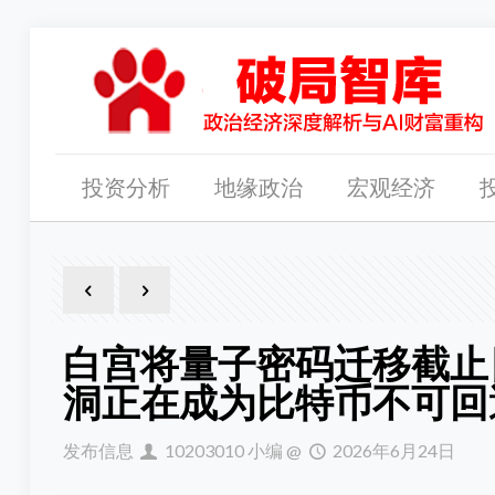
投资分析
地缘政治
宏观经济
白宫将量子密码迁移截止
洞正在成为比特币不可回
发布信息
10203010 小编
@
2026年6月24日