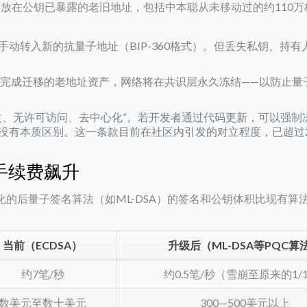
C）存放在公钥已暴露的老旧地址，包括中本聪从未移动过的约110
动转入新的抗量子地址（BIP-360格式）。但丢失私钥、持有
未完成迁移的老地址资产，网络将在共识层永久冻结——以防止量
改、无许可访问、去中心化”。若开发者通过代码更新，可以强制
没有本质区别。这一条款目前在社区内引发的对立程度，已超过2
手续费飙升
标准化的后量子签名算法（如ML-DSA）的签名和公钥体积比现有算
当前（ECDSA）
升级后（ML-DSA等PQC算
约7笔/秒
约0.5笔/秒（雪崩至原来的1/
数美元至数十美元
300—500美元以上