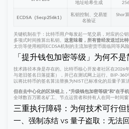
地址哈希生成
2
私钥控制、交易签
Sho
ECDSA（Secp256k1）
名验证
关键机制在于：比特币用户每发起一笔交易，对应的公钥
多项式时间推算出私钥。
这意味着，所有曾经发送过比特
太坊等使用相同ECDSA机制的主流加密货币面临同等风
「提升钱包加密等级」为何不是
技术路径本身是存在的。比特币核心开发者社区在2026年2月
与老旧签名日落提案），并已在测试网上运行。BIP-360引入了新的
以将比特币的签名算法替换为NIST已标准化的后量子算
但在去中心化的区块链上，”升级钱包加密等级”和”在手机
全球数百万匿名矿工、节点运营者和持有人在同一时间窗
三重执行障碍：为何技术可行但
一、强制冻结 vs 量子盗取：无法