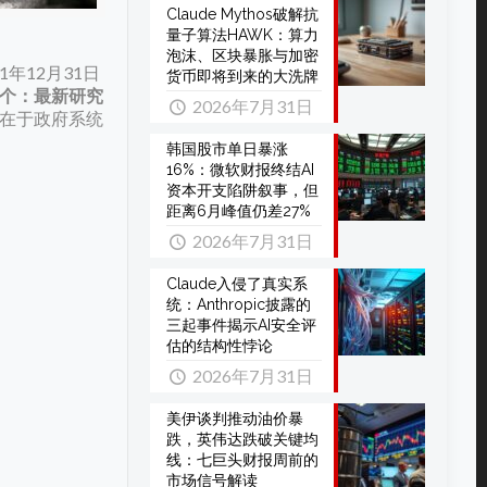
Claude Mythos破解抗
量子算法HAWK：算力
泡沫、区块暴胀与加密
年12月31日
货币即将到来的大洗牌
个：最新研究
2026年7月31日
在于政府系统
韩国股市单日暴涨
16%：微软财报终结AI
资本开支陷阱叙事，但
距离6月峰值仍差27%
2026年7月31日
Claude入侵了真实系
统：Anthropic披露的
三起事件揭示AI安全评
估的结构性悖论
2026年7月31日
美伊谈判推动油价暴
跌，英伟达跌破关键均
线：七巨头财报周前的
市场信号解读