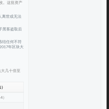
万枚。这批资产
人离世或无法
子黑客盗取后
冻结任何不符
017年区块大
法大几十倍至
法）
14）