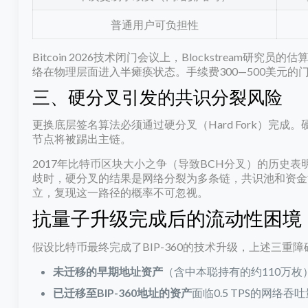
普通用户可负担性
Bitcoin 2026技术闭门会议上，Blockstream
络在物理层面进入半瘫痪状态。手续费300—500美元
三、硬分叉引发的共识分裂风险
更换底层签名算法必须通过硬分叉（Hard Fork）完
节点将被踢出主链。
2017年比特币区块大小之争（导致BCH分叉）的历史
歧时，硬分叉的结果是网络分裂为多条链，共识池和资金池
立，复现这一路径的概率不可忽视。
抗量子升级完成后的流动性困境
假设比特币最终完成了BIP-360的技术升级，上述三
未迁移的早期地址资产
（含中本聪持有的约110万枚
已迁移至BIP-360地址的资产
面临0.5 TPS的网络