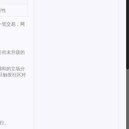
行性
包一笔交易，网
。
任何未升级的
调和的立场分
旦触发社区对
。
可行。