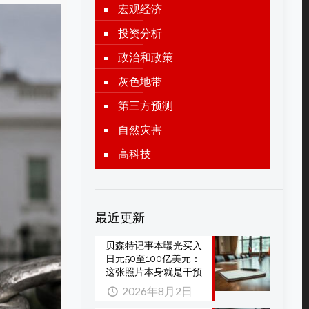
宏观经济
投资分析
政治和政策
灰色地带
第三方预测
自然灾害
高科技
最近更新
贝森特记事本曝光买入
日元50至100亿美元：
这张照片本身就是干预
2026年8月2日