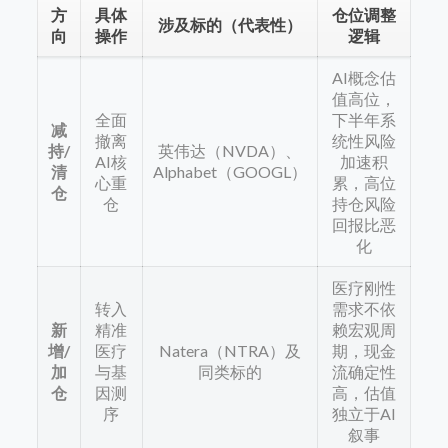
方
具体
仓位调整
涉及标的（代表性）
向
操作
逻辑
AI概念估
值高位，
全面
下半年系
减
撤离
统性风险
持/
英伟达（NVDA）、
AI核
加速积
清
Alphabet（GOOGL）
心重
累，高位
仓
仓
持仓风险
回报比恶
化
医疗刚性
转入
需求不依
新
精准
赖宏观周
增/
医疗
Natera（NTRA）及
期，现金
加
与基
同类标的
流确定性
仓
因测
高，估值
序
独立于AI
叙事