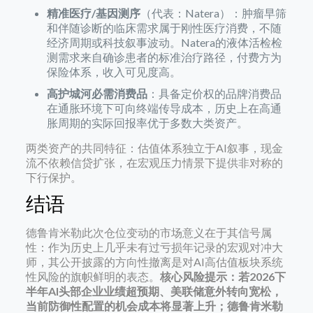
精准医疗/基因测序
（代表：Natera）：肿瘤早筛
和伴随诊断的临床需求属于刚性医疗消费，不随
经济周期或科技叙事波动。Natera的液体活检检
测需求来自确诊患者的标准治疗路径，付费方为
保险体系，收入可见度高。
高护城河必需消费品
：具备定价权的品牌消费品
在通胀环境下可向终端传导成本，历史上在高通
胀周期的实际回报率优于多数大类资产。
两类资产的共同特征：估值体系独立于AI叙事，现金
流不依赖信贷扩张，在宏观压力情景下提供非对称的
下行保护。
结语
德鲁肯米勒此次仓位变动的市场意义在于其信号属
性：作为历史上几乎未有过亏损年记录的宏观对冲大
师，其公开披露的方向性撤离是对AI高估值板块系统
性风险的旗帜鲜明的表态。
核心风险提示：若2026下
半年AI头部企业业绩超预期、美联储意外转向宽松，
当前防御性配置的机会成本将显著上升；德鲁肯米勒