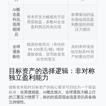
AI概
念盈
叙事驱动的溢
资本开支大幅领先于应
利兑
价面临现实盈
用层收益，多数AI企业
现周
利数据的持续
盈利拐点尚未出现
期滞
压力测试
后
能源价格高位（布伦特
全球
高利率环境持
94-100美元/桶）维持
通胀
续压制高PE资
通胀基线，货币政策宽
黏性
产的重估空间
松空间受压
目标资产的选择逻辑：非对称
独立盈利能力
德鲁肯米勒对目标资产的核心要求可归结为一个筛选
标准：
在美债崩盘、AI概念熄火、全球通胀大幅上行
的三重压力情景下，标的的底层现金流是否仍具备独
立持续性。