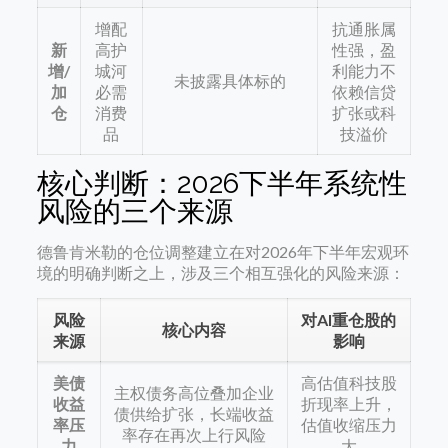
增配
抗通胀属
新
高护
性强，盈
增/
城河
利能力不
未披露具体标的
加
必需
依赖信贷
仓
消费
扩张或科
品
技溢价
核心判断：2026下半年系统性
风险的三个来源
德鲁肯米勒的仓位调整建立在对2026年下半年宏观环
境的明确判断之上，涉及三个相互强化的风险来源：
风险
对AI重仓股的
核心内容
来源
影响
美债
高估值科技股
主权债务高位叠加企业
收益
折现率上升，
债供给扩张，长端收益
率压
估值收缩压力
率存在再次上行风险
力
大